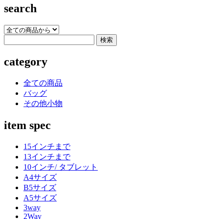
search
category
全ての商品
バッグ
その他小物
item spec
15インチまで
13インチまで
10インチ/ タブレット
A4サイズ
B5サイズ
A5サイズ
3way
2Way