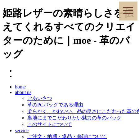
toggle
姫路レザーの素晴らしさを伝
naviga
えてくれるすべてのクリエイ
ターのために｜moe - 革のバ
ッグ
home
about us
ごあいさつ
革のPCバッグである理由
柔らかく、かわいい、品の良さにこだわった革の
裏地にまでこだわりたい魅力の革のバッグ
このサイトについて
service
ご注文・納期・返品・修理について