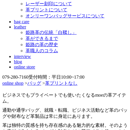
レーザー刻印について
革プリントについて
オンリーワンバッグサービスについて
bag care
leather
姫路革の伝統「白鞣し」
革ができるまで
姫路の革の歴史
革職人のコラム
interview
blog
online store
079-280-7160
受付時間：平日10:00~17:00
online shop
>
バッグ
>
革プリントなし
ビジネスでもプライベートでも使いたくなるmoeの革アイテ
ム。
通勤や通学バッグ、就職・転職、ビジネス活動など革のバッ
グや財布など革製品は常に身近にあります。
革は独特の質感を持ち存在感のある魅力的な素材。そのよう