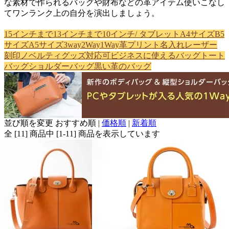
な素材で作られるバッグや財布などの革アイテム使いこなし
てワンランク上の自分を演出しましょう。
15インチまで
13インチまで
10インチ/ タブレット
A4サイズ
B5
サイズ
A5サイズ
3way
2Way
1Way
革プリント
名入れ
レーザー
刻印
ノベルティグッズ対応可
ビジネスに使えるバッグ
トート
バッグ
ショルダーバッグ
黒い革のバッグ
並び順を変更
おすすめ順
|
価格順
|
新着順
全 [11] 商品中 [1-11] 商品を表示しています