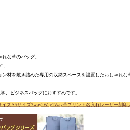
しゃれな革のバッグ。
C。
ョン材を敷き詰めた専用の収納スペースを設置したおしゃれな
通学、ビジネスバッグにおすすめです。
サイズ
A5サイズ
3way
2Way
1Way
革プリント
名入れ
レーザー刻印