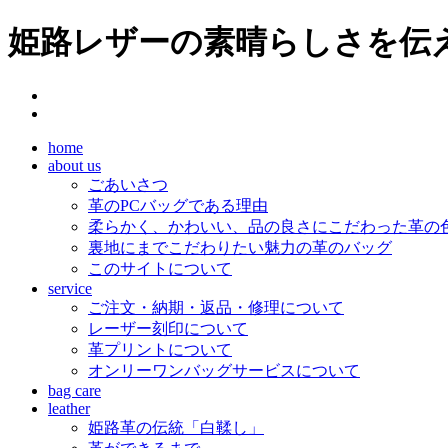
姫路レザーの素晴らしさを伝え
home
about us
ごあいさつ
革のPCバッグである理由
柔らかく、かわいい、品の良さにこだわった革の
裏地にまでこだわりたい魅力の革のバッグ
このサイトについて
service
ご注文・納期・返品・修理について
レーザー刻印について
革プリントについて
オンリーワンバッグサービスについて
bag care
leather
姫路革の伝統「白鞣し」