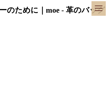
toggle
ために｜moe - 革のバッグ
naviga