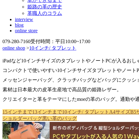
革ができるまで
姫路の革の歴史
革職人のコラム
interview
blog
online store
079-280-7160
受付時間：平日10:00~17:00
online shop
>
10インチ/ タブレット
iPadなど10インチサイズのタブレットやノートPCが入るお
コンパクトで使いやすい10インチサイズタブレットやノートP
メッセンジャーバッグ、クラッチバッグなどバッグにクッシ
素材は日本最大の皮革生産地で高品質の姫路レザー。
クリエイターと革をテーマにしたmoeの革のバッグ。通勤や
15インチまで
13インチまで
10インチ/ タブレット
A4サイズ
B5
ショルダーバッグ
黒い革のバッグ