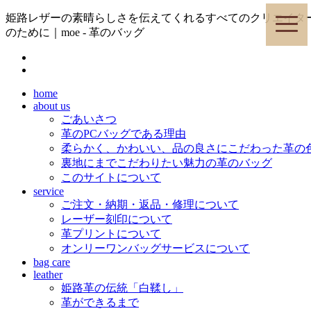
姫路レザーの素晴らしさを伝えてくれるすべてのクリエイタ
toggle
naviga
のために｜moe - 革のバッグ
home
about us
ごあいさつ
革のPCバッグである理由
柔らかく、かわいい、品の良さにこだわった革の
裏地にまでこだわりたい魅力の革のバッグ
このサイトについて
service
ご注文・納期・返品・修理について
レーザー刻印について
革プリントについて
オンリーワンバッグサービスについて
bag care
leather
姫路革の伝統「白鞣し」
革ができるまで