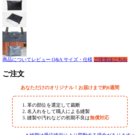
商品について
レビュー
Q&A
サイズ・仕様
ご注文はこちら
ご注文
あなただけのオリジナル！お届けまで約6週間
革の部位を選定して裁断
名入れをして職人による縫製
縫製や汚れなどの初期不良は
無償対応