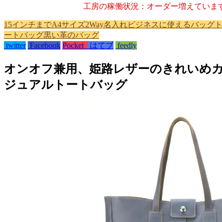
工房の稼働状況：オーダー増えていま
15インチまで
A4サイズ
2Way
名入れ
ビジネスに使えるバッグ
ートバッグ
黒い革のバッグ
twitter
Facebook
Pocket
はてブ
feedly
オンオフ兼用、姫路レザーのきれいめ
ジュアルトートバッグ