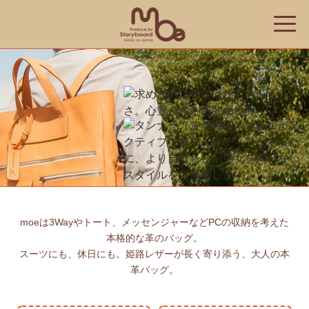
toggle
naviga
moeは3Wayやトート、メッセンジャーなどPCの収納を考えた
本格的な革のバッグ。
スーツにも、休日にも。姫路レザーが長く寄り添う、大人の本
革バッグ。