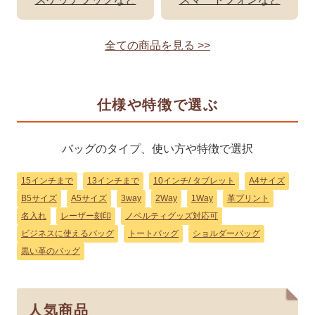
全ての商品を見る >>
仕様や特徴で選ぶ
バッグのタイプ、使い方や特徴で選択
15インチまで
13インチまで
10インチ/ タブレット
A4サイズ
B5サイズ
A5サイズ
3way
2Way
1Way
革プリント
名入れ
レーザー刻印
ノベルティグッズ対応可
ビジネスに使えるバッグ
トートバッグ
ショルダーバッグ
黒い革のバッグ
人気商品