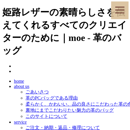
toggle
姫路レザーの素晴らしさを伝
naviga
えてくれるすべてのクリエイ
ターのために｜moe - 革のバ
ッグ
home
about us
ごあいさつ
革のPCバッグである理由
柔らかく、かわいい、品の良さにこだわった革の
裏地にまでこだわりたい魅力の革のバッグ
このサイトについて
service
ご注文・納期・返品・修理について