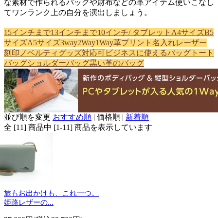
な素材で作られるバッグや財布などの革アイテム使いこなし
てワンランク上の自分を演出しましょう。
15インチまで
13インチまで
10インチ/ タブレット
A4サイズ
B5
サイズ
A5サイズ
3way
2Way
1Way
革プリント
名入れ
レーザー
刻印
ノベルティグッズ対応可
ビジネスに使えるバッグ
トート
バッグ
ショルダーバッグ
黒い革のバッグ
並び順を変更
おすすめ順
|
価格順
|
新着順
全 [11] 商品中 [1-11] 商品を表示しています
旅もお出かけも、これ一つ。
姫路レザーの...