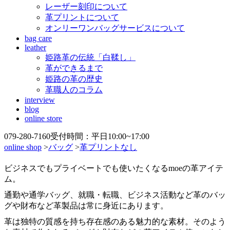
レーザー刻印について
革プリントについて
オンリーワンバッグサービスについて
bag care
leather
姫路革の伝統「白鞣し」
革ができるまで
姫路の革の歴史
革職人のコラム
interview
blog
online store
079-280-7160
受付時間：平日10:00~17:00
online shop
>
バッグ
>
革プリントなし
ビジネスでもプライベートでも使いたくなるmoeの革アイテ
ム。
通勤や通学バッグ、就職・転職、ビジネス活動など革のバッ
グや財布など革製品は常に身近にあります。
革は独特の質感を持ち存在感のある魅力的な素材。そのよう