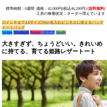
標準納期：6週間
価格：42,000円(税込46,200円)
[送料無料]
工房の稼働状況：オーダー増えています
15インチまで
A4サイズ
2Way
名入れ
ビジネスに使えるバッグ
トートバッグ
twitter
Facebook
Pocket
はてブ
feedly
大きすぎず、ちょうどいい。きれいめ
に持てる、育てる姫路レザートート