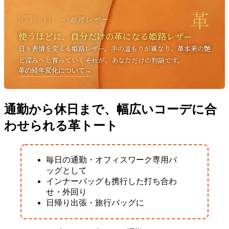
革
MATERIAL ― 姫路レザー
使うほどに、自分だけの革になる姫路レザー
日々表情を変える姫路レザー。手の温もりが重なり、革本来の艶
と深みへと育っていく――それが、あなただけの物語です。
革の経年変化について
→
通勤から休日まで、幅広いコーデに合
わせられる革トート
毎日の通勤・オフィスワーク専用バ
ッグとして
インナーバッグも携行した打ち合わ
せ・外回り
日帰り出張・旅行バッグに