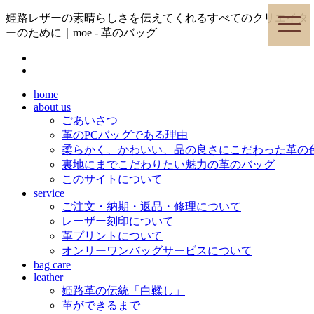
姫路レザーの素晴らしさを伝えてくれるすべてのクリエイタ
toggle
naviga
ーのために｜moe - 革のバッグ
home
about us
ごあいさつ
革のPCバッグである理由
柔らかく、かわいい、品の良さにこだわった革の
裏地にまでこだわりたい魅力の革のバッグ
このサイトについて
service
ご注文・納期・返品・修理について
レーザー刻印について
革プリントについて
オンリーワンバッグサービスについて
bag care
leather
姫路革の伝統「白鞣し」
革ができるまで