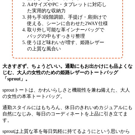
A4サイズやPC・タブレットに対応し
た実用的な収納力
持ち手3段階調節。手提げ・肩掛けで
使える、シーンに合わせた2WAY仕様
取り外し可能な革インナーバッグで
バッグの中もすっきり整理
使うほど味わいが増す、姫路レザー
の上質な風合い
大きすぎず、ちょうどいい。通勤にもお出かけにも品よくな
じむ、大人の女性のための姫路レザーのトートバッグ
「sprout」。
sproutトートは、かわいらしさと機能性を兼ね備えた、大人
の女性の本革トートバッグ。
通勤スタイルにはもちろん、休日のきれいめカジュアルにも
自然になじみ、毎日のコーディネートを上品に引き立てま
す。
sproutは上質な革を毎日気軽に持てるようにという思いから