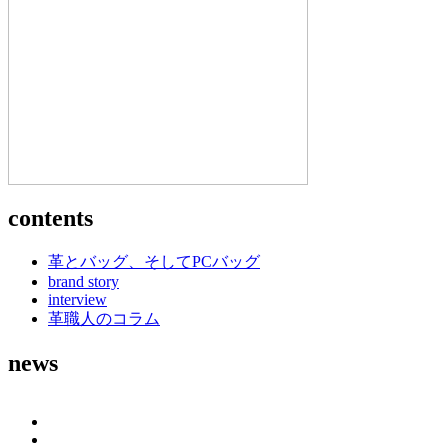
contents
革とバッグ、そしてPCバッグ
brand story
interview
革職人のコラム
news