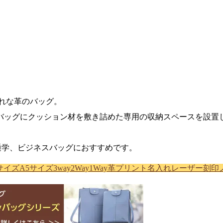
ゃれな革のバッグ。
バッグにクッション材を敷き詰めた専用の収納スペースを設置し
通学、ビジネスバッグにおすすめです。
サイズ
A5サイズ
3way
2Way
1Way
革プリント
名入れ
レーザー刻印