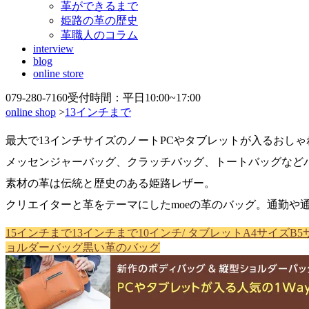
革ができるまで
姫路の革の歴史
革職人のコラム
interview
blog
online store
079-280-7160
受付時間：平日10:00~17:00
online shop
>
13インチまで
最大で13インチサイズのノートPCやタブレットが入るおし
メッセンジャーバッグ、クラッチバッグ、トートバッグなど
素材の革は伝統と歴史のある姫路レザー。
クリエイターと革をテーマにしたmoeの革のバッグ。通勤や
15インチまで
13インチまで
10インチ/ タブレット
A4サイズ
B5
ョルダーバッグ
黒い革のバッグ