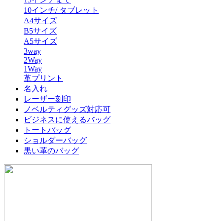
10インチ/ タブレット
A4サイズ
B5サイズ
A5サイズ
3way
2Way
1Way
革プリント
名入れ
レーザー刻印
ノベルティグッズ対応可
ビジネスに使えるバッグ
トートバッグ
ショルダーバッグ
黒い革のバッグ