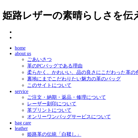
姫路レザーの素晴らしさを伝え
home
about us
ごあいさつ
革のPCバッグである理由
柔らかく、かわいい、品の良さにこだわった革の
裏地にまでこだわりたい魅力の革のバッグ
このサイトについて
service
ご注文・納期・返品・修理について
レーザー刻印について
革プリントについて
オンリーワンバッグサービスについて
bag care
leather
姫路革の伝統「白鞣し」