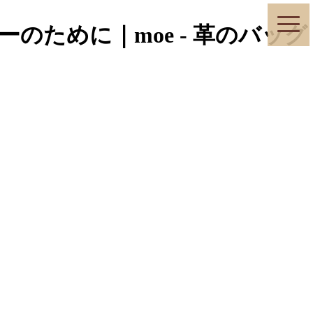
toggle
ために｜moe - 革のバッグ
naviga