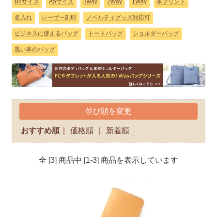
B5サイズ
A5サイズ
3way
2Way
1Way
革プリント
名入れ
レーザー刻印
ノベルティグッズ対応可
ビジネスに使えるバッグ
トートバッグ
ショルダーバッグ
黒い革のバッグ
並び順を変更
おすすめ順
|
価格順
|
新着順
全 [3] 商品中 [1-3] 商品を表示しています