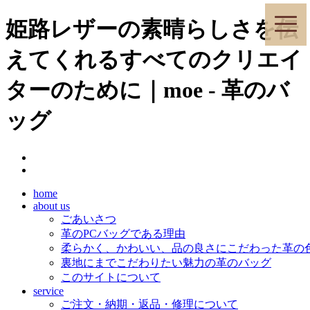
toggle
姫路レザーの素晴らしさを伝
naviga
えてくれるすべてのクリエイ
ターのために｜moe - 革のバ
ッグ
home
about us
ごあいさつ
革のPCバッグである理由
柔らかく、かわいい、品の良さにこだわった革の
裏地にまでこだわりたい魅力の革のバッグ
このサイトについて
service
ご注文・納期・返品・修理について