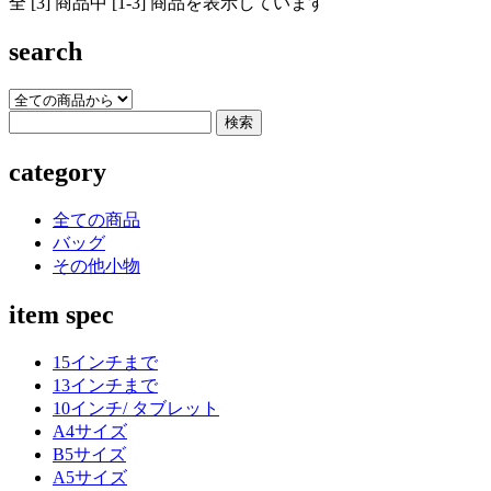
全 [3] 商品中 [1-3] 商品を表示しています
search
category
全ての商品
バッグ
その他小物
item spec
15インチまで
13インチまで
10インチ/ タブレット
A4サイズ
B5サイズ
A5サイズ