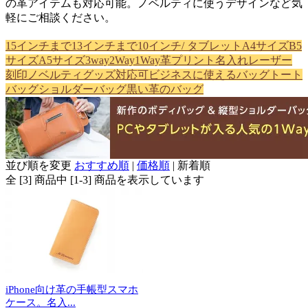
の革アイテムも対応可能。ノベルティに使うデザインなど気
軽にご相談ください。
15インチまで
13インチまで
10インチ/ タブレット
A4サイズ
B5
サイズ
A5サイズ
3way
2Way
1Way
革プリント
名入れ
レーザー
刻印
ノベルティグッズ対応可
ビジネスに使えるバッグ
トート
バッグ
ショルダーバッグ
黒い革のバッグ
並び順を変更
おすすめ順
|
価格順
|
新着順
全 [3] 商品中 [1-3] 商品を表示しています
iPhone向け革の手帳型スマホ
ケース。名入...