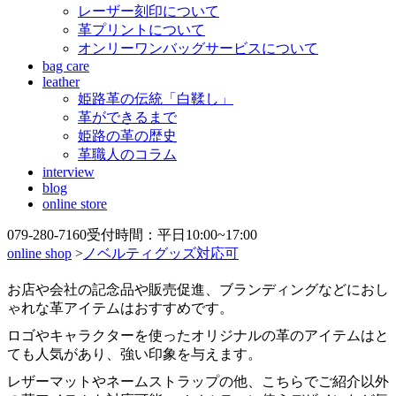
レーザー刻印について
革プリントについて
オンリーワンバッグサービスについて
bag care
leather
姫路革の伝統「白鞣し」
革ができるまで
姫路の革の歴史
革職人のコラム
interview
blog
online store
079-280-7160
受付時間：平日10:00~17:00
online shop
>
ノベルティグッズ対応可
お店や会社の記念品や販売促進、ブランディングなどにおし
ゃれな革アイテムはおすすめです。
ロゴやキャラクターを使ったオリジナルの革のアイテムはと
ても人気があり、強い印象を与えます。
レザーマットやネームストラップの他、こちらでご紹介以外