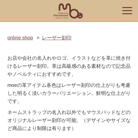
toggle
naviga
online shop
>
レーザー刻印
お店や会社の名入れやロゴ、イラストなどを革に焼き付
けるレーザー刻印。革は高級感のある素材なので記念品
やノベルティにおすすめです。
moeの革アイテム各色はレーザー刻印の仕上がりも考慮
した明るく淡いカラーバリエーション。鮮明な仕上がり
です。
ネームストラップの名入れ以外でもマウスパッドなどの
オリジナルレーザー刻印が可能。（デザインやサイズな
ど商品により制限は有ります）