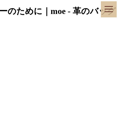
toggle
ために｜moe - 革のバッグ
naviga