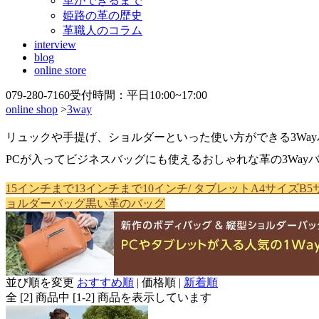
革ができるまで
姫路の革の歴史
革職人のコラム
interview
blog
online store
079-280-7160
受付時間：平日10:00~17:00
online shop
>
3way
リュックや手提げ、ショルダーといった使い方ができる3Wa
PCが入ってビジネスバッグにも使えるおしゃれな革の3Way
15インチまで
13インチまで
10インチ/ タブレット
A4サイズ
B5
ョルダーバッグ
黒い革のバッグ
並び順を変更
おすすめ順
|
価格順
|
新着順
全 [2] 商品中 [1-2] 商品を表示しています