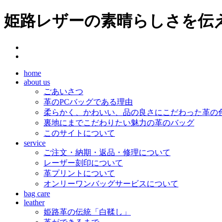
姫路レザーの素晴らしさを伝え
home
about us
ごあいさつ
革のPCバッグである理由
柔らかく、かわいい、品の良さにこだわった革の
裏地にまでこだわりたい魅力の革のバッグ
このサイトについて
service
ご注文・納期・返品・修理について
レーザー刻印について
革プリントについて
オンリーワンバッグサービスについて
bag care
leather
姫路革の伝統「白鞣し」