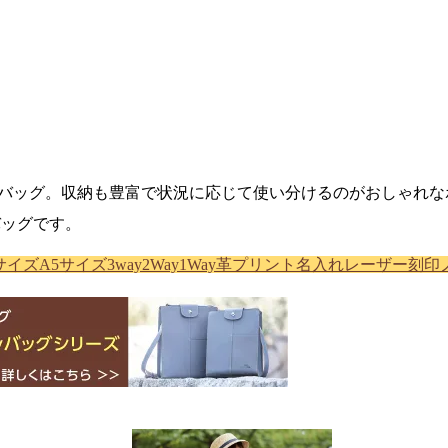
yバッグ。収納も豊富で状況に応じて使い分けるのがおしゃれな
バッグです。
サイズ
A5サイズ
3way
2Way
1Way
革プリント
名入れ
レーザー刻印