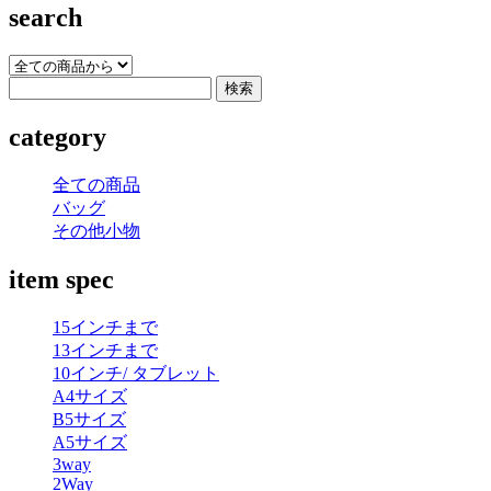
search
category
全ての商品
バッグ
その他小物
item spec
15インチまで
13インチまで
10インチ/ タブレット
A4サイズ
B5サイズ
A5サイズ
3way
2Way