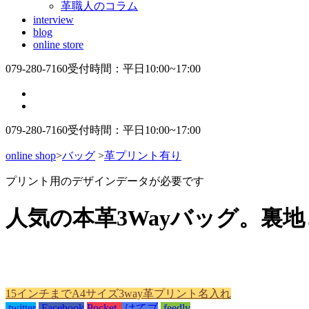
革職人のコラム
interview
blog
online store
079-280-7160
受付時間：平日10:00~17:00
079-280-7160
受付時間：平日10:00~17:00
online shop
>
バッグ
>
革プリント有り
プリント用のデザインデータが必要です
人気の本革3Wayバッグ。裏
15インチまで
A4サイズ
3way
革プリント
名入れ
twitter
Facebook
Pocket
はてブ
feedly