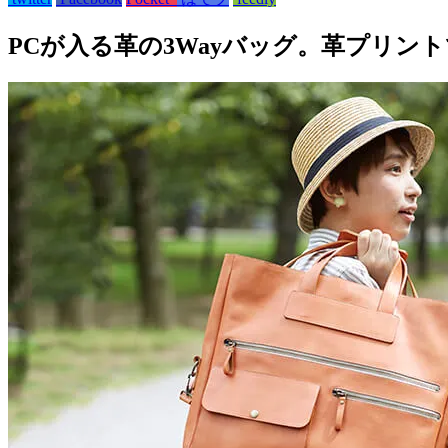
PCが入る革の3Wayバッグ。革プリン