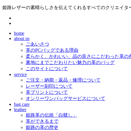
姫路レザーの素晴らしさを伝えてくれるすべてのクリエイターの
home
about us
ごあいさつ
革のPCバッグである理由
柔らかく、かわいい、品の良さにこだわった革の
裏地にまでこだわりたい魅力の革のバッグ
このサイトについて
service
ご注文・納期・返品・修理について
レーザー刻印について
革プリントについて
オンリーワンバッグサービスについて
bag care
leather
姫路革の伝統「白鞣し」
革ができるまで
姫路の革の歴史