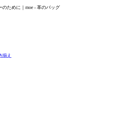
ために｜moe - 革のバッグ
色揃え