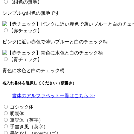
【紺色の無地】
シンプルな紺色の無地です
【赤チェック】
ピンクに近い赤色で薄いブルーと白のチェック柄
【青チェック】
青色に水色と白のチェック柄
名入れ書体を選択してください（横書き）
書体のアルファベット一覧はこちら >>
ゴシック体
明朝体
筆記体（英字）
手書き風（英字）
書体なし（moeのロゴ）