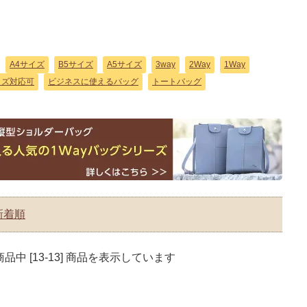
A4サイズ
B5サイズ
A5サイズ
3way
2Way
1Way
ッズ対応可
ビジネスに使えるバッグ
トートバッグ
新着順
] 商品中 [13-13] 商品を表示しています