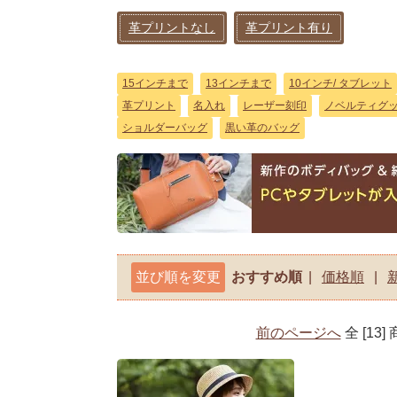
革プリントなし
革プリント有り
15インチまで
13インチまで
10インチ/ タブレット
革プリント
名入れ
レーザー刻印
ノベルティグ
ショルダーバッグ
黒い革のバッグ
並び順を変更
おすすめ順
|
価格順
|
前のページへ
全 [13