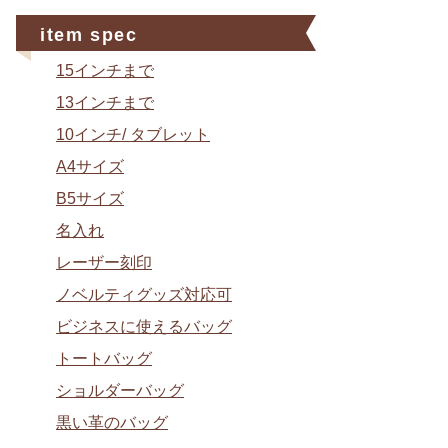
item spec
15インチまで
13インチまで
10インチ/ タブレット
A4サイズ
B5サイズ
名入れ
レーザー刻印
ノベルティグッズ対応可
ビジネスに使えるバッグ
トートバッグ
ショルダーバッグ
黒い革のバッグ