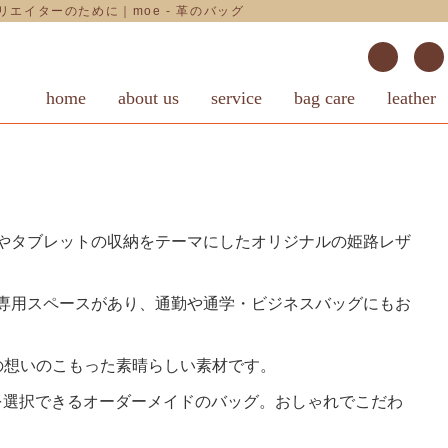
エイターのために｜moe - 革のバッグ
home
about us
service
bag care
leather
ンやタブレットの収納をテーマにしたオリジナルの姫路レザ
の専用スペースがあり、通勤や通学・ビジネスバッグにもお
の想いのこもった素晴らしい素材です。
を選択できるオーダーメイドのバッグ。おしゃれでこだわ